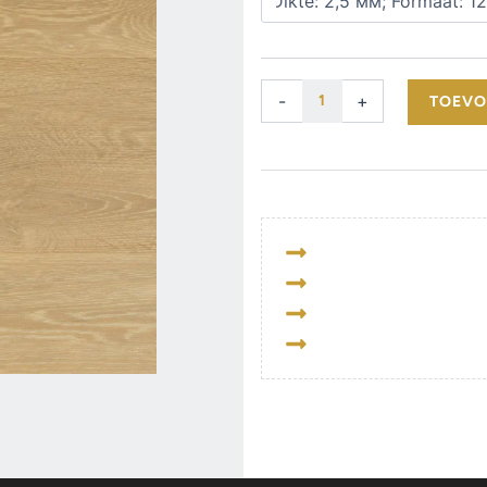
aantal
WISSEN
-
+
TOEVO
3 jaar CBW-garantie
Kies zelf de leveringsd
Gratis thuisbezorging 
PayPal