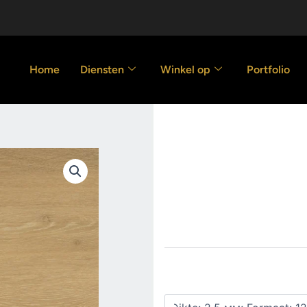
Home
Diensten
Winkel op
Portfolio
Strook SEN
43.00
€
/m2
Strook
Maten
SENSE
925