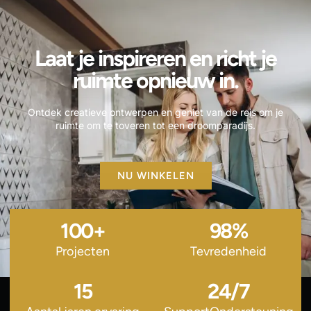
Laat je inspireren en richt je
ruimte opnieuw in.
Ontdek creatieve ontwerpen en geniet van de reis om je
ruimte om te toveren tot een droomparadijs.
NU WINKELEN
100
+
98
%
Projecten
Tevredenheid
15
24
/7