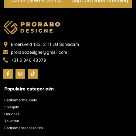
Aantal jaren ervaring
SupportOndersteuning
Broersveld 133, 3111 LG Schiedam
prorabodesigne@gmail.com
+31 6 840 43379
F
I
T
a
n
i
c
s
k
e
t
t
Populaire categorieën
b
a
o
o
g
k
o
r
Badkamermeubels
k
a
Spiegels
-
m
Douches
f
Toiletten
Badkameraccessoires