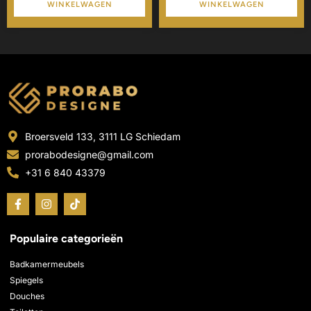
WINKELWAGEN
WINKELWAGEN
Broersveld 133, 3111 LG Schiedam
prorabodesigne@gmail.com
+31 6 840 43379
F
I
T
a
n
i
c
s
k
e
t
t
Populaire categorieën
b
a
o
o
g
k
o
r
Badkamermeubels
k
a
Spiegels
-
m
Douches
f