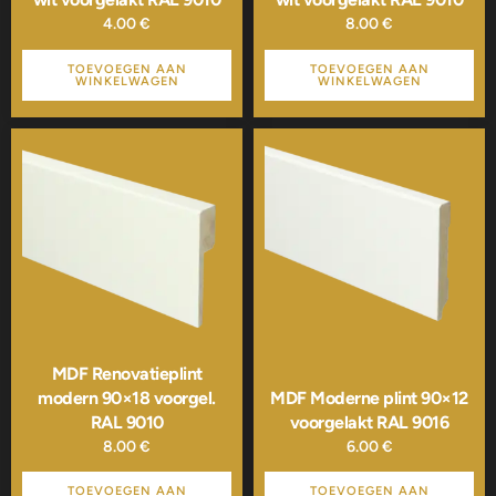
4.00
€
8.00
€
TOEVOEGEN AAN
TOEVOEGEN AAN
WINKELWAGEN
WINKELWAGEN
MDF Renovatieplint
modern 90×18 voorgel.
MDF Moderne plint 90×12
RAL 9010
voorgelakt RAL 9016
8.00
€
6.00
€
TOEVOEGEN AAN
TOEVOEGEN AAN