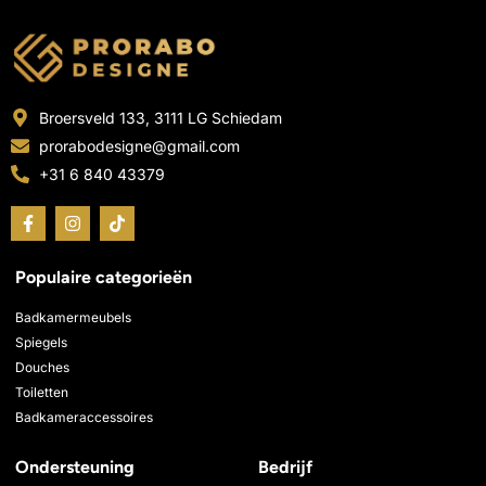
Broersveld 133, 3111 LG Schiedam
prorabodesigne@gmail.com
+31 6 840 43379
F
I
T
a
n
i
c
s
k
e
t
t
Populaire categorieën
b
a
o
o
g
k
o
r
Badkamermeubels
k
a
Spiegels
-
m
Douches
f
Toiletten
Badkameraccessoires
Ondersteuning
Bedrijf