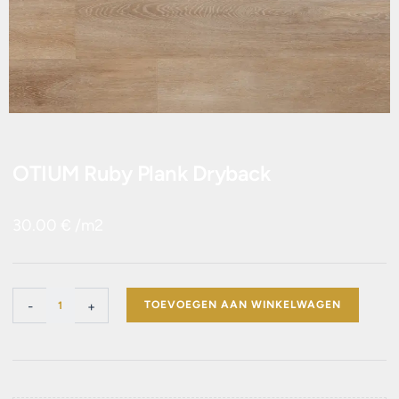
OTIUM Ruby Plank Dryback
30.00
€
/m2
OTIUM
-
+
TOEVOEGEN AAN WINKELWAGEN
Ruby
Plank
Dryback
aantal