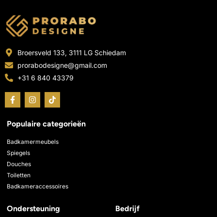
Broersveld 133, 3111 LG Schiedam
prorabodesigne@gmail.com
+31 6 840 43379
F
I
T
a
n
i
c
s
k
e
t
t
Populaire categorieën
b
a
o
o
g
k
o
r
Badkamermeubels
k
a
Spiegels
-
m
Douches
f
Toiletten
Badkameraccessoires
Ondersteuning
Bedrijf