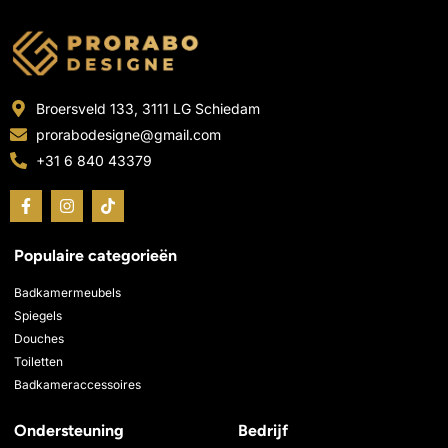
Broersveld 133, 3111 LG Schiedam
prorabodesigne@gmail.com
+31 6 840 43379
F
I
T
a
n
i
c
s
k
e
t
t
Populaire categorieën
b
a
o
o
g
k
o
r
Badkamermeubels
k
a
Spiegels
-
m
Douches
f
Toiletten
Badkameraccessoires
Ondersteuning
Bedrijf