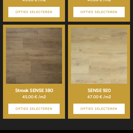
OPTIES SELECTEREN
OPTIES SELECTEREN
Dit
Dit
product
product
heeft
heeft
meerdere
meerdere
variaties.
variaties.
Deze
Deze
optie
optie
kan
kan
gekozen
gekozen
worden
worden
op
op
de
de
Strook SENSE 380
SENSE 920
productpagina
productpagina
45.00
€
/m2
47.00
€
/m2
OPTIES SELECTEREN
OPTIES SELECTEREN