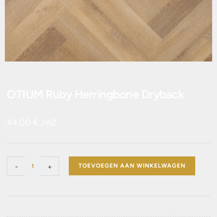
OTIUM Ruby Herringbone Dryback
44.00
€
/m2
OTIUM
-
+
TOEVOEGEN AAN WINKELWAGEN
Ruby
Herringbone
Dryback
aantal