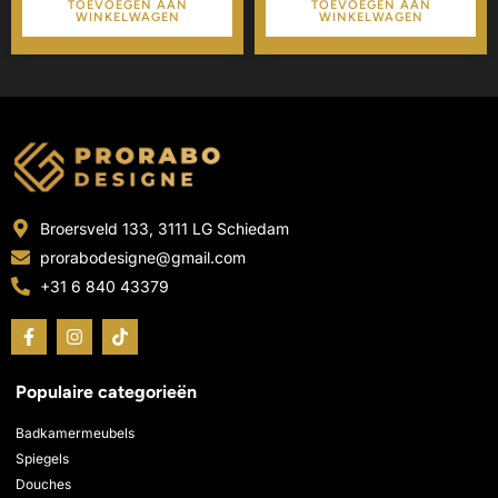
TOEVOEGEN AAN
TOEVOEGEN AAN
WINKELWAGEN
WINKELWAGEN
Broersveld 133, 3111 LG Schiedam
prorabodesigne@gmail.com
+31 6 840 43379
F
I
T
a
n
i
c
s
k
e
t
t
Populaire categorieën
b
a
o
o
g
k
o
r
Badkamermeubels
k
a
Spiegels
-
m
Douches
f