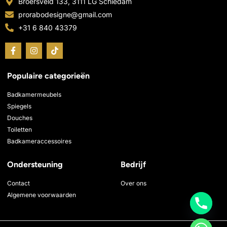
Broersveld 133, 3111 LG Schiedam
prorabodesigne@gmail.com
+31 6 840 43379
F
I
T
a
n
i
c
s
k
e
t
t
Populaire categorieën
b
a
o
o
g
k
o
r
Badkamermeubels
k
a
Spiegels
-
m
Douches
f
Toiletten
Badkameraccessoires
Ondersteuning
Bedrijf
Contact
Over ons
Algemene voorwaarden