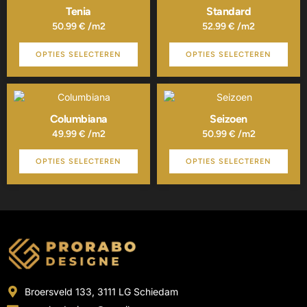
de
de
Tenia
Standard
productpagina
productpagina
50.99
€
/m2
52.99
€
/m2
OPTIES SELECTEREN
OPTIES SELECTEREN
Dit
Dit
product
product
heeft
heeft
Columbiana
Seizoen
meerdere
meerdere
49.99
€
/m2
50.99
€
/m2
variaties.
variaties.
Deze
Deze
OPTIES SELECTEREN
OPTIES SELECTEREN
optie
optie
kan
kan
gekozen
gekozen
worden
worden
op
op
de
de
productpagina
productpagina
Broersveld 133, 3111 LG Schiedam