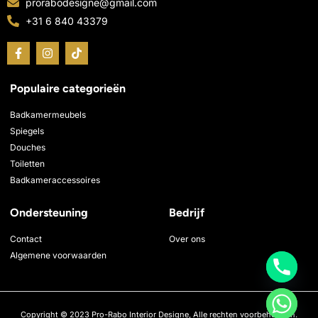
prorabodesigne@gmail.com
+31 6 840 43379
F
I
T
a
n
i
c
s
k
e
t
t
Populaire categorieën
b
a
o
o
g
k
o
r
Badkamermeubels
k
a
Spiegels
-
m
Douches
f
Toiletten
Badkameraccessoires
Ondersteuning
Bedrijf
Contact
Over ons
Algemene voorwaarden
Copyright © 2023 Pro-Rabo Interior Designe, Alle rechten voorbehouden.