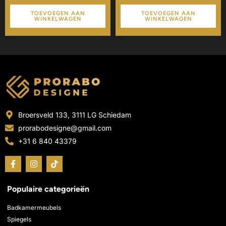
TOEVOEGEN AAN
TOEVOEGEN AAN
WINKELWAGEN
WINKELWAGEN
Broersveld 133, 3111 LG Schiedam
prorabodesigne@gmail.com
+31 6 840 43379
F
I
T
a
n
i
c
s
k
e
t
t
Populaire categorieën
b
a
o
o
g
k
o
r
Badkamermeubels
k
a
Spiegels
-
m