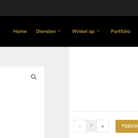
Home
Diensten
Winkel op
Portfolio
Hoeklijnprof
20.00
€
Hoeklijnprofiel
-
+
TOEVO
10
mm