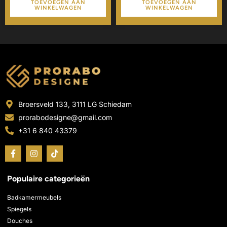
TOEVOEGEN AAN
TOEVOEGEN AAN
WINKELWAGEN
WINKELWAGEN
Broersveld 133, 3111 LG Schiedam
prorabodesigne@gmail.com
+31 6 840 43379
F
I
T
a
n
i
c
s
k
e
t
t
Populaire categorieën
b
a
o
o
g
k
o
r
Badkamermeubels
k
a
Spiegels
-
m
Douches
f