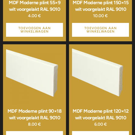
MDF Moderne plint 55×9
MDF Moderne plint 150×15
wit voorgelakt RAL 9010
wit voorgelakt RAL 9010
4.00
€
10.00
€
TOEVOEGEN AAN
TOEVOEGEN AAN
WINKELWAGEN
WINKELWAGEN
MDF Moderne plint 90×18
MDF Moderne plint 120×12
wit voorgelakt RAL 9010
wit voorgelakt RAL 9010
8.00
€
6.00
€