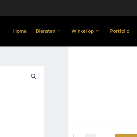
Home
Diensten
Winkel op
Portfolio
Hoeklijnprof
donker
20.00
€
Hoeklijnprofiel