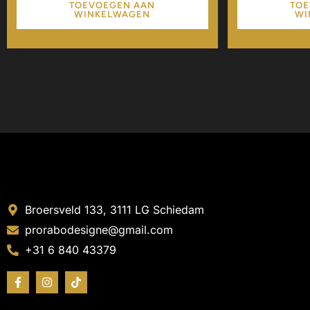
TOEVOEGEN AAN
TOE
WINKELWAGEN
WI
Broersveld 133, 3111 LG Schiedam
prorabodesigne@gmail.com
+31 6 840 43379
F
I
T
a
n
i
c
s
k
e
t
t