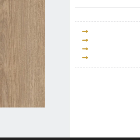
uster
eiken
aantal
3 jaar CBW-garantie
Kies zelf de leveringsd
Gratis thuisbezorging 
PayPal