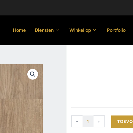
Home
Diensten
Winkel op
Portfolio
HDF-PVC. kli
54.00
€
/m2
HDF-
-
+
TOEVO
PVC.
klik