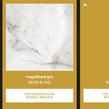
magnificant gris
65.00
€
/m2
5
TOEVOEGEN AAN
TOE
WINKELWAGEN
WI