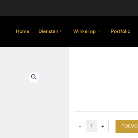
Home
Diensten
Winkel op
Portfolio
Estiria natura
55.00
€
/m2
Estiria
-
+
TOEVO
natural
aantal