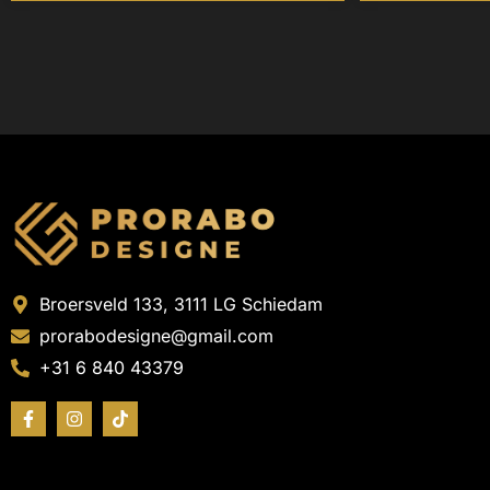
Broersveld 133, 3111 LG Schiedam
prorabodesigne@gmail.com
+31 6 840 43379
F
I
T
a
n
i
c
s
k
e
t
t
b
a
o