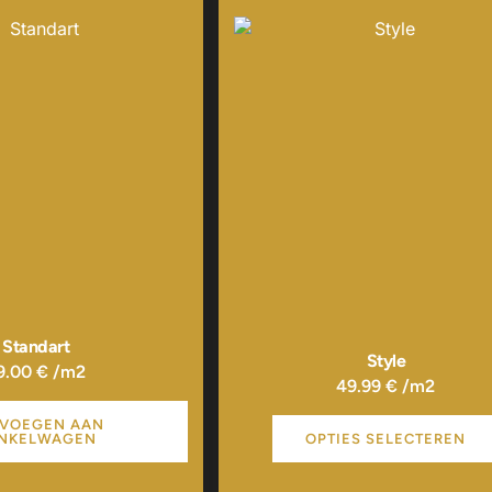
Dit
product
heeft
meerdere
variaties.
Deze
optie
kan
gekozen
worden
op
de
productpagi
Standart
Style
9.00
€
/m2
49.99
€
/m2
VOEGEN AAN
NKELWAGEN
OPTIES SELECTEREN