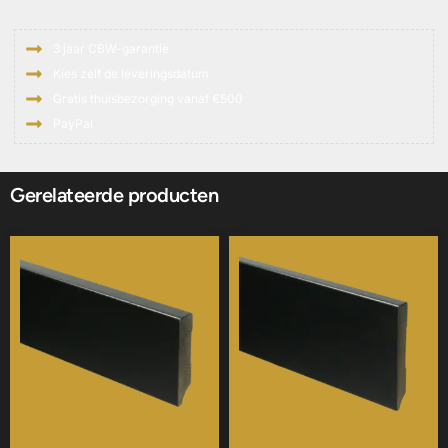
antiek
aantal
3 jaar CBW-garantie
Kies zelf de leveringsdatum
Gratis thuisbezorging vanaf €500
PayPal
Gerelateerde producten