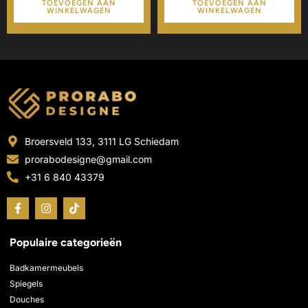
TOEVOEGEN AAN
TOEVOEGEN AAN
WINKELWAGEN
WINKELWAGEN
Broersveld 133, 3111 LG Schiedam
prorabodesigne@gmail.com
+31 6 840 43379
F
I
T
a
n
i
c
s
k
e
t
t
Populaire categorieën
b
a
o
o
g
k
o
r
Badkamermeubels
k
a
Spiegels
-
m
Douches
f