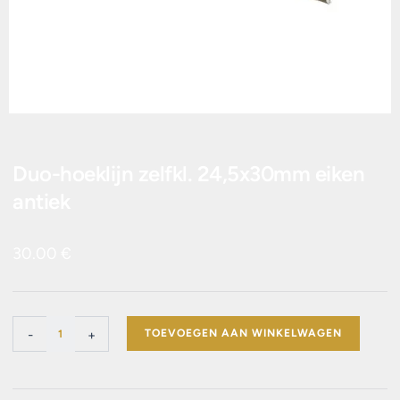
Duo-hoeklijn zelfkl. 24,5x30mm eiken
antiek
30.00
€
Duo-
-
+
TOEVOEGEN AAN WINKELWAGEN
hoeklijn
zelfkl.
24,5x30mm
eiken