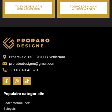
TOEVOEGEN AAN
TOEVOEGEN AAN
WINKELWAGEN
WINKELWAGEN
Broersveld 133, 3111 LG Schiedam
prorabodesigne@gmail.com
+31 6 840 43379
F
I
T
a
n
i
c
s
k
e
t
t
Populaire categorieën
b
a
o
o
g
k
o
r
Badkamermeubels
k
a
Spiegels
-
m