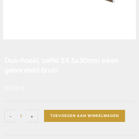
Duo-hoekl. zelfkl 24,5x30mm eiken
geborsteld bruin
30.00
€
Duo-
-
+
TOEVOEGEN AAN WINKELWAGEN
hoekl.
zelfkl
24,5x30mm
eiken