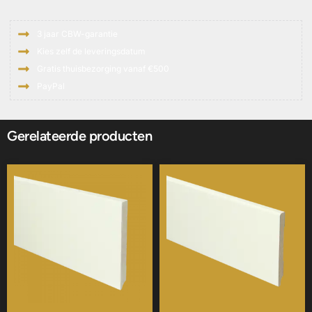
geborsteld
bruin
3 jaar CBW-garantie
aantal
Kies zelf de leveringsdatum
Gratis thuisbezorging vanaf €500
PayPal
Gerelateerde producten