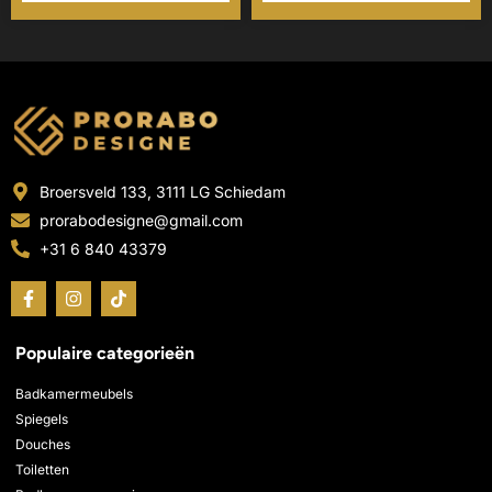
Broersveld 133, 3111 LG Schiedam
prorabodesigne@gmail.com
+31 6 840 43379
F
I
T
a
n
i
c
s
k
e
t
t
Populaire categorieën
b
a
o
o
g
k
o
r
Badkamermeubels
k
a
Spiegels
-
m
Douches
f
Toiletten