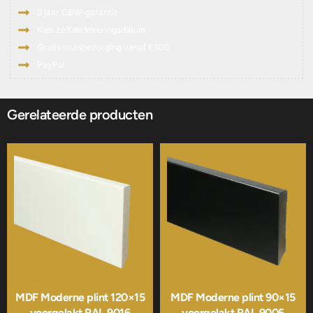
3 jaar CBW-garantie
Kies zelf de leveringsdatum
Gratis thuisbezorging vanaf €500
PayPal
Gerelateerde producten
MDF Moderne plint 120×15
MDF Moderne plint 90×15
voorgelakt RAL 9016
voorgelakt RAL 9005