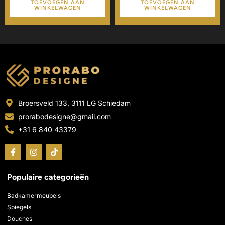
TOEVOEGEN AAN
TOEVOEGEN AAN
WINKELWAGEN
WINKELWAGEN
Broersveld 133, 3111 LG Schiedam
prorabodesigne@gmail.com
+31 6 840 43379
F
I
T
a
n
i
c
s
k
e
t
t
Populaire categorieën
b
a
o
o
g
k
o
r
Badkamermeubels
k
a
Spiegels
-
m
Douches
f