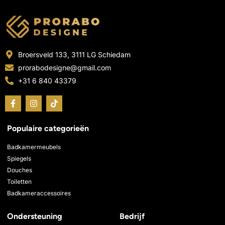
Broersveld 133, 3111 LG Schiedam
prorabodesigne@gmail.com
+31 6 840 43379
F
I
T
a
n
i
c
s
k
e
t
t
Populaire categorieën
b
a
o
o
g
k
o
r
Badkamermeubels
k
a
Spiegels
-
m
Douches
f
Toiletten
Badkameraccessoires
Ondersteuning
Bedrijf