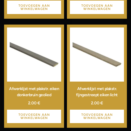
TOEVOEGEN AAN
TOEVOEGEN AAN
WINKELWAGEN
WINKELWAGEN
Afwerklijst met plakstr. eiken
Afwerklijst met plakstr.
donkerbruin geolied
fijngestreept eiken licht
2.00
€
2.00
€
TOEVOEGEN AAN
TOEVOEGEN AAN
WINKELWAGEN
WINKELWAGEN