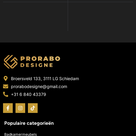
Broersveld 133, 3111 LG Schiedam
prorabodesigne@gmail.com
+31 6 840 43379
F
I
T
a
n
i
c
s
k
e
t
t
Populaire categorieën
b
a
o
o
g
k
o
r
Badkamermeubels