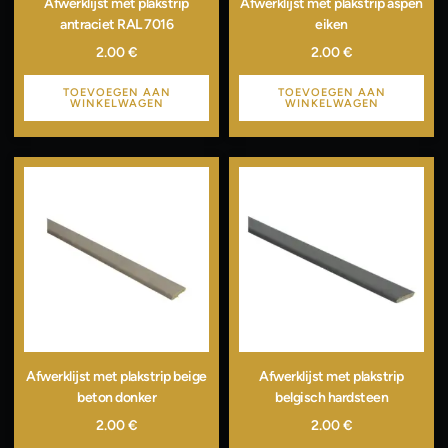
Afwerklijst met plakstrip
Afwerklijst met plakstrip aspen
antraciet RAL 7016
eiken
2.00
€
2.00
€
TOEVOEGEN AAN
TOEVOEGEN AAN
WINKELWAGEN
WINKELWAGEN
Afwerklijst met plakstrip beige
Afwerklijst met plakstrip
beton donker
belgisch hardsteen
2.00
€
2.00
€