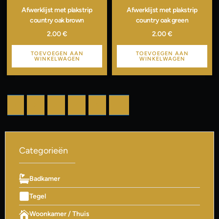
Afwerklijst met plakstrip
Afwerklijst met plakstrip
country oak brown
country oak green
2.00
€
2.00
€
TOEVOEGEN AAN
TOEVOEGEN AAN
WINKELWAGEN
WINKELWAGEN
1
2
3
4
5
→
Categorieën
Badkamer
Tegel
Woonkamer / Thuis