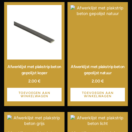
Afwerklijst met plakstrip beton
Afwerklijst met plakstrip beton
gepolijst koper
gepolijst natuur
2.00
€
2.00
€
TOEVOEGEN AAN
TOEVOEGEN AAN
WINKELWAGEN
WINKELWAGEN