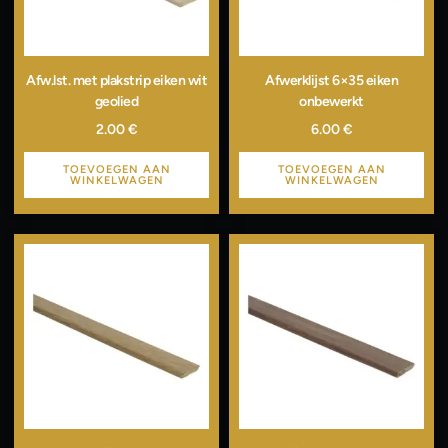
Afw.lst. met plakstrip eiken wit
Afwerklijst 6×35 eiken
geolied
onbewerkt
2.00
€
6.00
€
TOEVOEGEN AAN
TOEVOEGEN AAN
WINKELWAGEN
WINKELWAGEN