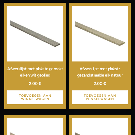
Afwerklijst met plakstr. gerookt
Afwerklijst met plakstr.
eiken wit geolied
gezandstraalde eik natuur
2.00
€
2.00
€
TOEVOEGEN AAN
TOEVOEGEN AAN
WINKELWAGEN
WINKELWAGEN