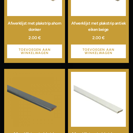
Afwerklijst met plakstrip ahorn
Afwerklijst met plakstrip antiek
donker
eiken beige
2.00
€
2.00
€
TOEVOEGEN AAN
TOEVOEGEN AAN
WINKELWAGEN
WINKELWAGEN