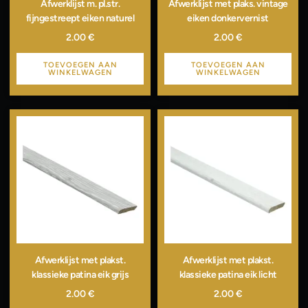
Afwerklijst m. pl.str.
Afwerklijst met plaks. vintage
fijngestreept eiken naturel
eiken donkervernist
2.00
€
2.00
€
TOEVOEGEN AAN
TOEVOEGEN AAN
WINKELWAGEN
WINKELWAGEN
Afwerklijst met plakst.
Afwerklijst met plakst.
klassieke patina eik grijs
klassieke patina eik licht
2.00
€
2.00
€