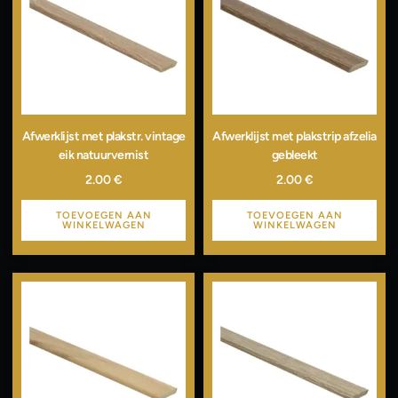
Afwerklijst met plakstr. vintage
Afwerklijst met plakstrip afzelia
eik natuurvernist
gebleekt
2.00
€
2.00
€
TOEVOEGEN AAN
TOEVOEGEN AAN
WINKELWAGEN
WINKELWAGEN