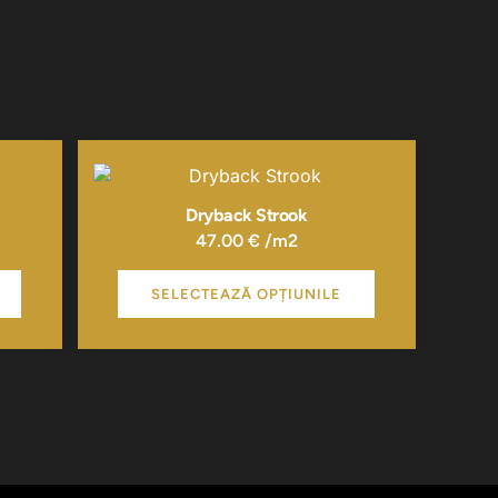
Acest
produs
are
Dryback Strook
mai
47.00
€
/m2
multe
variații.
SELECTEAZĂ OPȚIUNILE
Opțiunile
pot
fi
alese
în
pagina
produsului.