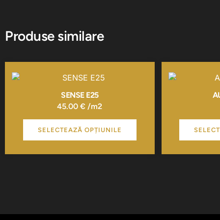
Produse similare
Acest
produs
are
SENSE E25
A
mai
45.00
€
/m2
multe
variații.
SELECTEAZĂ OPȚIUNILE
SELECT
Opțiunile
pot
fi
alese
în
pagina
produsului.