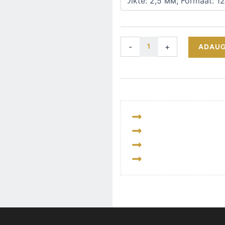
ANULEAZĂ
-
+
ADAUG
3 ani garanție CBW
Alegeți singur data de l
Livrare gratuită la domi
Achitare prin PayPal