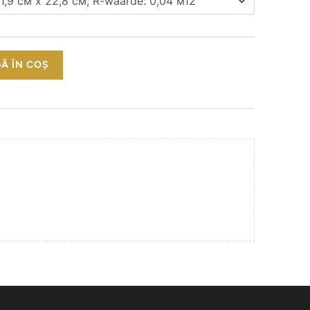
Ă ÎN COȘ
ivrare
ciliu de la 500 €