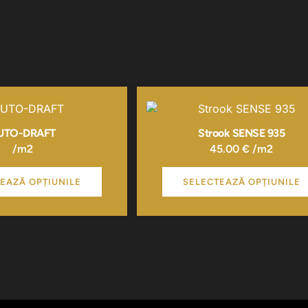
Acest
Acest
produs
produs
are
are
UTO-DRAFT
Strook SENSE 935
mai
mai
/m2
45.00
€
/m2
multe
multe
variații.
variații.
EAZĂ OPȚIUNILE
SELECTEAZĂ OPȚIUNILE
Opțiunile
Opțiunile
pot
pot
fi
fi
alese
alese
în
în
pagina
pagina
produsului.
produsului.