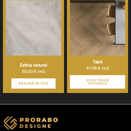
produs
are
mai
multe
variații.
Opțiunile
pot
fi
alese
în
pagina
Tabil
Estiria natural
produsului.
47.99
€
/m2
55.00
€
/m2
SELECTEAZĂ
ADAUGĂ ÎN COȘ
OPȚIUNILE