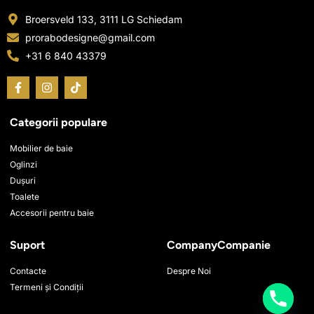
Broersveld 133, 3111 LG Schiedam
prorabodesigne@gmail.com
+31 6 840 43379
F
I
T
a
n
i
c
s
k
e
t
t
Categorii populare
b
a
o
o
g
k
o
r
Mobilier de baie
k
a
Oglinzi
-
m
Dușuri
f
Toalete
Accesorii pentru baie
Suport
CompanyCompanie
Contacte
Despre Noi
Termeni și Condiții