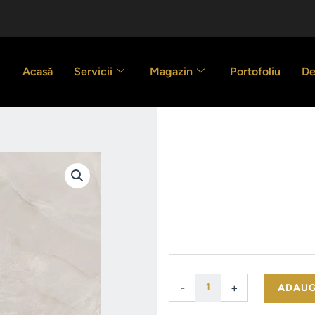
Acasă
Servicii
Magazin
Portofoliu
De
Estiria marfil
59.00
€
/m2
Cantitate
-
+
ADAUG
Estiria
marfil