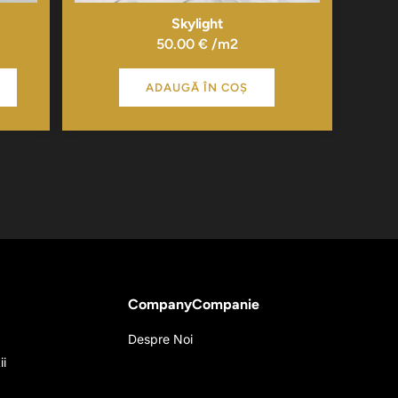
Skylight
50.00
€
/m2
ADAUGĂ ÎN COȘ
CompanyCompanie
Despre Noi
ii