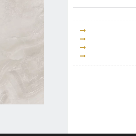
3 ani garanție CBW
Alegeți singur data de l
Livrare gratuită la domi
Achitare prin PayPal