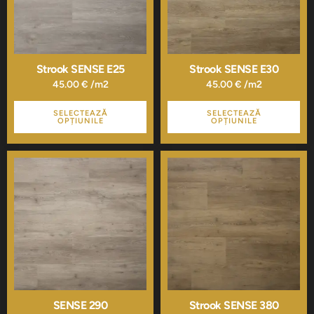
Opțiunile
Opțiunile
pot
pot
fi
fi
alese
alese
în
în
pagina
pagina
Strook SENSE E25
Strook SENSE E30
produsului.
produsului.
45.00
€
/m2
45.00
€
/m2
SELECTEAZĂ
SELECTEAZĂ
OPȚIUNILE
OPȚIUNILE
Acest
Acest
produs
produs
are
are
mai
mai
multe
multe
variații.
variații.
Opțiunile
Opțiunile
pot
pot
fi
fi
alese
alese
în
în
pagina
pagina
SENSE 290
Strook SENSE 380