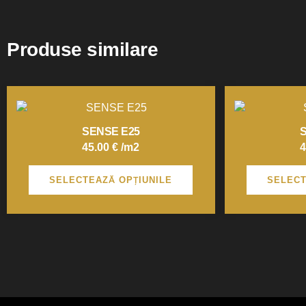
Produse similare
Acest
produs
are
SENSE E25
S
mai
45.00
€
/m2
4
multe
variații.
SELECTEAZĂ OPȚIUNILE
SELECT
Opțiunile
pot
fi
alese
în
pagina
produsului.