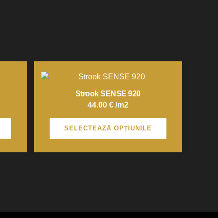
Acest
produs
are
Strook SENSE 920
mai
44.00
€
/m2
multe
variații.
SELECTEAZĂ OPȚIUNILE
Opțiunile
pot
fi
alese
în
pagina
produsului.