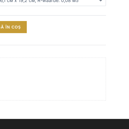
Ă ÎN COȘ
vrare
iliu de la 500 €