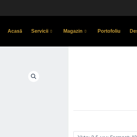
Acasă
Servicii
Magazin
Portofoliu
De
DD solide pl
43.00
€
/m2
Cantitate
Maten
DD
solide