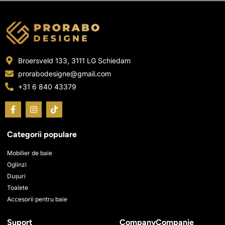
în
în
pagina
pagina
produsului.
produsului.
Broersveld 133, 3111 LG Schiedam
prorabodesigne@gmail.com
+31 6 840 43379
F
I
T
a
n
i
c
s
k
e
t
t
Categorii populare
b
a
o
o
g
k
o
r
Mobilier de baie
k
a
Oglinzi
-
m
Dușuri
f
Toalete
Accesorii pentru baie
Suport
CompanyCompanie