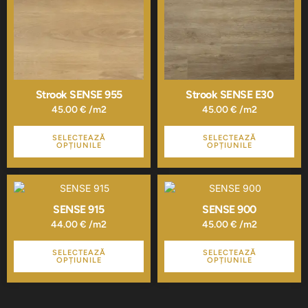
multe
multe
variații.
variații.
Opțiunile
Opțiunile
pot
pot
fi
fi
alese
alese
în
în
pagina
pagina
Strook SENSE 955
Strook SENSE E30
produsului.
produsului.
45.00
€
/m2
45.00
€
/m2
SELECTEAZĂ
SELECTEAZĂ
OPȚIUNILE
OPȚIUNILE
Acest
Acest
produs
produs
are
are
SENSE 915
SENSE 900
mai
mai
44.00
€
/m2
45.00
€
/m2
multe
multe
variații.
variații.
SELECTEAZĂ
SELECTEAZĂ
Opțiunile
Opțiunile
OPȚIUNILE
OPȚIUNILE
pot
pot
fi
fi
alese
alese