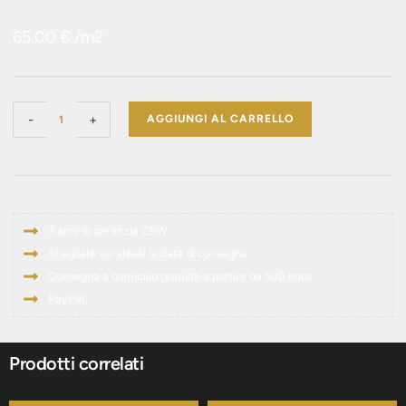
65.00
€
/m2
Cleopatra Green
-
+
AGGIUNGI AL CARRELLO
quantità
3 anni di garanzia CBW
Scegliete voi stessi la data di consegna
Consegna a domicilio gratuita a partire da 500 euro
PayPal
Prodotti correlati