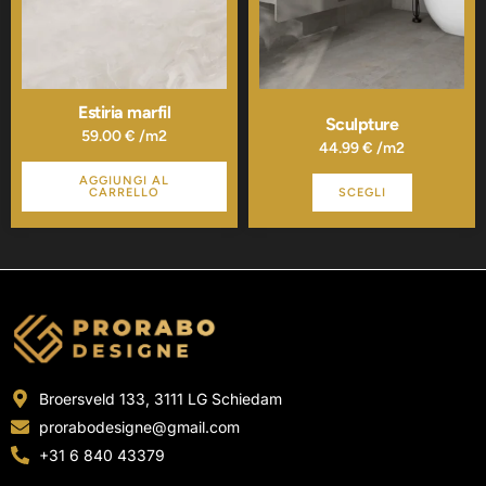
opzioni
possono
essere
scelte
nella
pagina
Estiria marfil
Sculpture
del
59.00
€
/m2
44.99
€
/m2
prodotto
AGGIUNGI AL
CARRELLO
SCEGLI
Broersveld 133, 3111 LG Schiedam
prorabodesigne@gmail.com
+31 6 840 43379