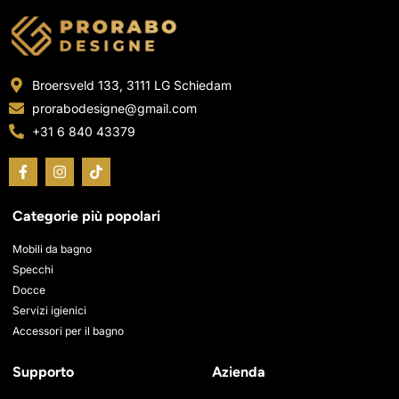
Broersveld 133, 3111 LG Schiedam
prorabodesigne@gmail.com
+31 6 840 43379
F
I
T
a
n
i
c
s
k
e
t
t
Categorie più popolari
b
a
o
o
g
k
o
r
Mobili da bagno
k
a
Specchi
-
m
Docce
f
Servizi igienici
Accessori per il bagno
Supporto
Azienda