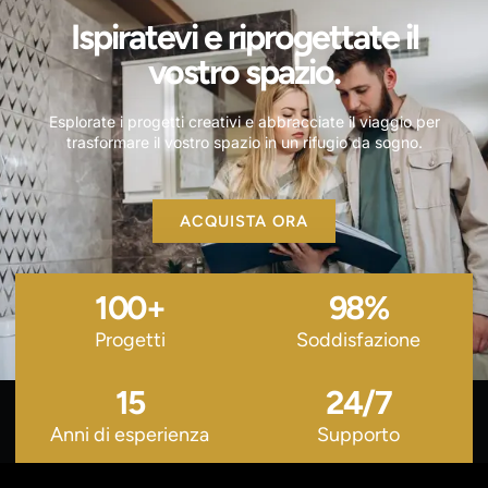
Ispiratevi e riprogettate il
vostro spazio.
Esplorate i progetti creativi e abbracciate il viaggio per
trasformare il vostro spazio in un rifugio da sogno.
ACQUISTA ORA
100
+
98
%
Progetti
Soddisfazione
15
24
/7
Anni di esperienza
Supporto