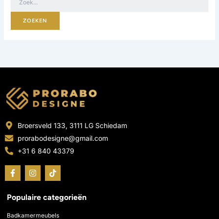
Broersveld 133, 3111 LG Schiedam
prorabodesigne@gmail.com
+31 6 840 43379
F
I
T
a
n
i
c
s
k
e
t
t
Populaire categorieën
b
a
o
o
g
k
o
r
Badkamermeubels