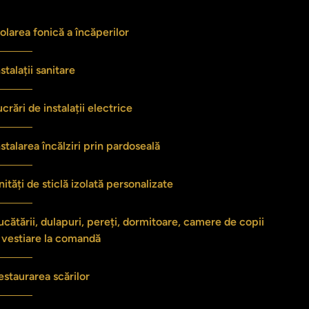
zolarea fonică a încăperilor
nstalații sanitare
ucrări de instalații electrice
nstalarea încălziri prin pardoseală
nități de sticlă izolată personalizate
ucătării, dulapuri, pereți, dormitoare, camere de copii
i vestiare la comandă
estaurarea scărilor