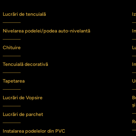
Lucrări de tencuială
I
Nivelarea podelei/podea auto-nivelantă
I
Chituire
L
Tencuială decorativă
I
Tapetarea
U
Lucrări de Vopsire
B
ș
Lucrări de parchet
R
Instalarea podelelor din PVC