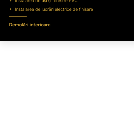
Instalarea de uși și ferestre PVC
Instalarea de lucrări electrice de finisare
Demolări interioare