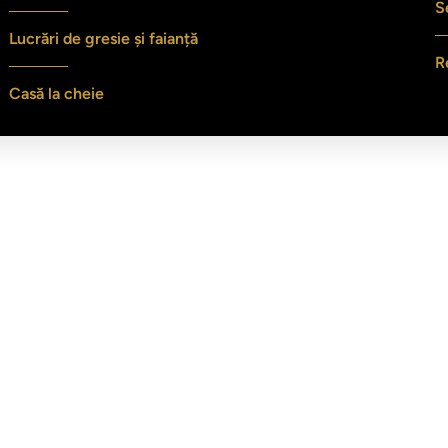
S
Lucrări de gresie și faianță
R
Casă la cheie